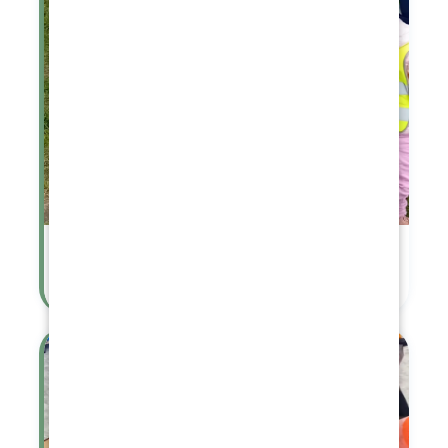
Den Země MŠ