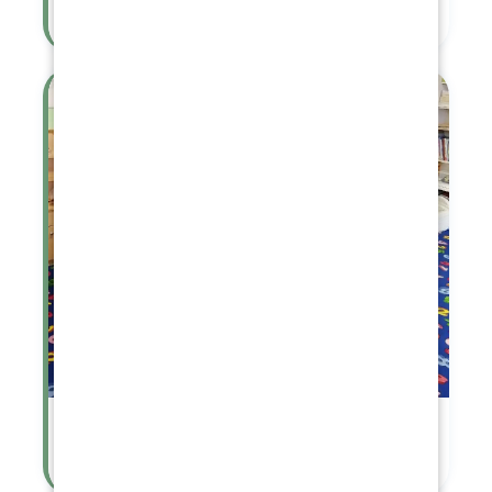
Den zvířátek
Putování s Křemílkem a Vochomůrkou