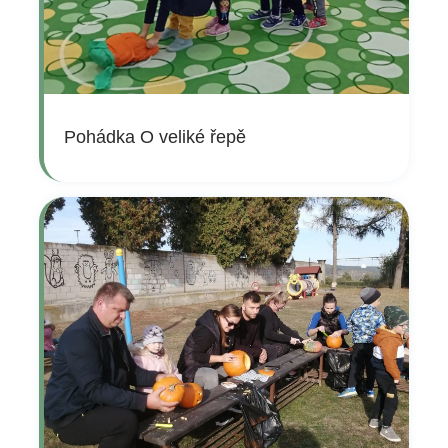
Pohádka O veliké řepě