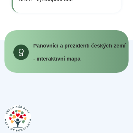
Panovníci a prezidenti českých zemí
- interaktivní mapa