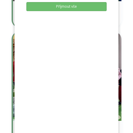
Příjmout vše
Hodové pondělí - maškarádi