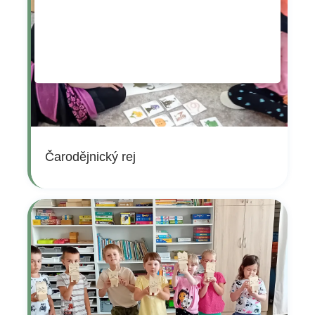
Čarodějnický rej