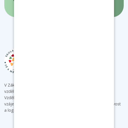
- interaktivní mapa
V Základní škole a mateřské škole Bukovany poskytujeme
vzdělání s individuálním přístupem ke každému dítěti.
Vzdělávacími aktivitami podporujeme u dětí samostatnost,
vzájemnou spolupráci a komunikaci a rozvíjíme jejich tvořivost
a logické myšlení.