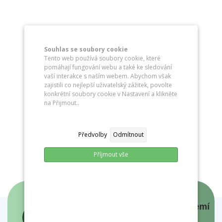
Souhlas se soubory cookie
Tento web používá soubory cookie, které
pomáhají fungování webu a také ke sledování
vaší interakce s naším webem. Abychom však
zajistili co nejlepší uživatelský zážitek, povolte
konkrétní soubory cookie v Nastavení a klikněte
na Přijmout..
Předvolby
Odmítnout
Příjmout vše
Panovníci a prezidenti českých zemí