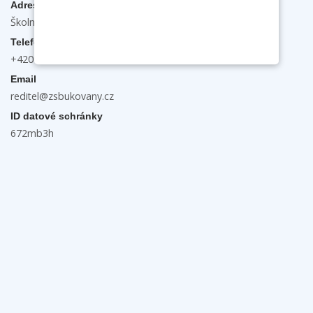
Adresa
Školní 132, 696 31 Bukovany
Telefon
+420 603 474 889
Email
reditel@zsbukovany.cz
ID datové schránky
672mb3h