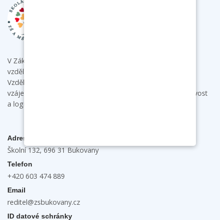
V Základní škole a mateřské škole Bukovany poskytujeme
vzdělání s individuálním přístupem ke každému dítěti.
Vzdělávacími aktivitami podporujeme u dětí samostatnost,
vzájemnou spolupráci a komunikaci a rozvíjíme jejich tvořivost
a logické myšlení.
Adresa
Školní 132, 696 31 Bukovany
Telefon
+420 603 474 889
Email
reditel@zsbukovany.cz
ID datové schránky