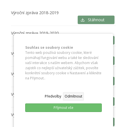
Výroční zpráva 2018-2019
Stáhnout
Výroční zpráva 2019-2020
Stáhnout
Souhlas se soubory cookie
Tento web používá soubory cookie, které
Výroční zpráva 2020-2021
pomáhají fungování webu a také ke sledování
Stáhnout
vaší interakce s naším webem. Abychom však
zajistili co nejlepší uživatelský zážitek, povolte
konkrétní soubory cookie v Nastavení a klikněte
Výroční zpráva - poskytování informací
na Přijmout..
Stáhnout
Výroční zpráva 2021-2022
Předvolby
Odmítnout
Stáhnout
Příjmout vše
Výroční zpráva - poskytování informací 2021-2022
Stáhnout