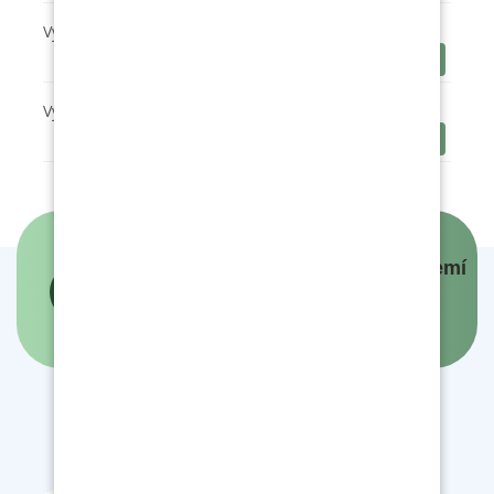
Výroční zpráva 2022-2023
Stáhnout
Výroční zpráva 2024-25
Stáhnout
Panovníci a prezidenti českých zemí
- interaktivní mapa