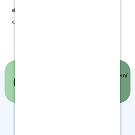
alergeny: 1a,3,7)
S: Ovocný talíř, černý čaj
Panovníci a prezidenti českých zemí
- interaktivní mapa