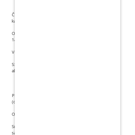
Čtvrtek P: Podmáslová kaiserka, máslo, plátkový sýr,
kakao (obsahuje alergeny 1,7)
O: Polévka kmínová s krutony (obsahuje alergeny:
1a,3,9)
Vepřové rizoto, kompot, nápoj (obsahuje alergeny: 7)
S: Moravský bochánek, máslo, ovoce, nápoj (obsahuje
alergeny 1,7)
Pátek P: Chléb, máslo, dušená šunka, ovoce, melta
(obsahuje alergeny 1,7)
O: Polévka italská rybí (obsahuje alergeny: 4,9)
Smažený květák, nové brambory s máslem, okurkový
salát, nápoj (obsahuje