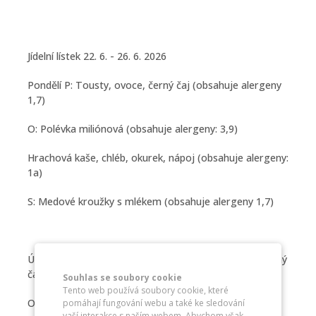
Jídelní lístek 22. 6. - 26. 6. 2026
Pondělí P: Tousty, ovoce, černý čaj (obsahuje alergeny
1,7)
O: Polévka miliónová (obsahuje alergeny: 3,9)
Hrachová kaše, chléb, okurek, nápoj (obsahuje alergeny:
1a)
S: Medové kroužky s mlékem (obsahuje alergeny 1,7)
Úterý P: Chléb, budapešťská pomazánka, zelenina, černý
čaj (obsahuje alergeny 1,7)
Souhlas se soubory cookie
Tento web používá soubory cookie, které
O: Polévka hrstková (obsahuje alergeny: 1a,9)
pomáhají fungování webu a také ke sledování
vaší interakce s naším webem. Abychom však