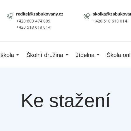
reditel@zsbukovany.cz
skolka@zsbukovan
+420 603 474 889
+420 518 618 014
+420 518 618 014
 škola
Školní družina
Jídelna
Škola onl
Ke stažení