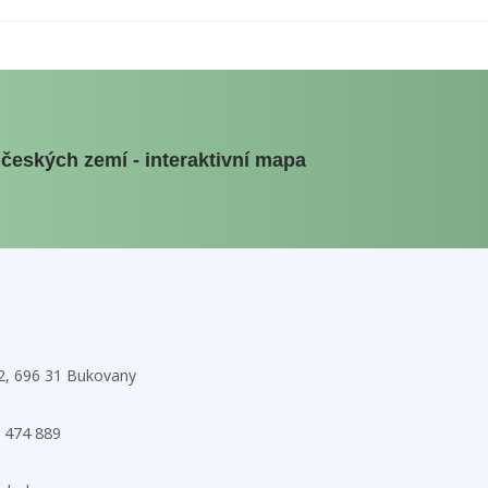
 českých zemí - interaktivní mapa
32, 696 31 Bukovany
 474 889