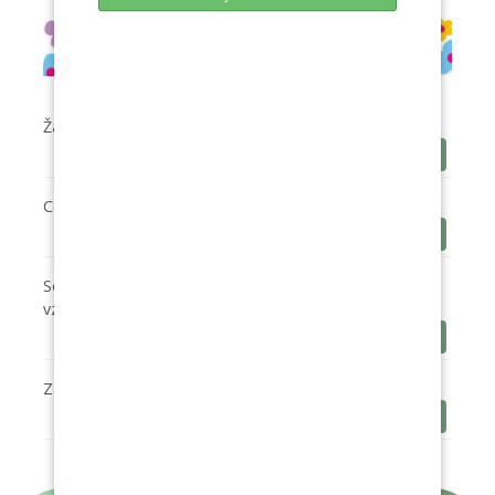
Žádost o přijetí dítěte
Stáhnout
Co by mělo dítě umět před nástupem do MŠ
Stáhnout
Souhrnné informace o povinném předškolním
vzdělávání
Stáhnout
Zápis do mateřské školy - informace
Stáhnout