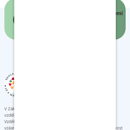
Panovníci a prezidenti českých zemí
- interaktivní mapa
V Základní škole a mateřské škole Bukovany poskytujeme
vzdělání s individuálním přístupem ke každému dítěti.
Vzdělávacími aktivitami podporujeme u dětí samostatnost,
vzájemnou spolupráci a komunikaci a rozvíjíme jejich tvořivost