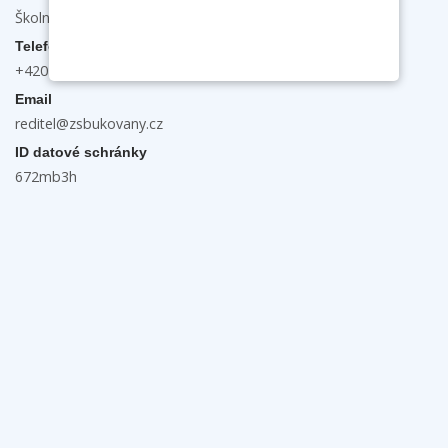
Školní 132, 696 31 Bukovany
Telefon
+420 603 474 889
Email
reditel@zsbukovany.cz
ID datové schránky
672mb3h