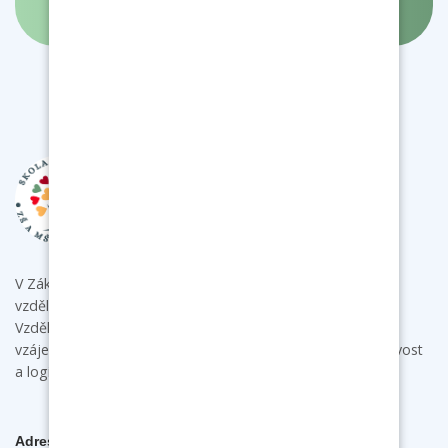
V Základní škole a mateřské škole Bukovany poskytujeme
vzdělání s individuálním přístupem ke každému dítěti.
Vzdělávacími aktivitami podporujeme u dětí samostatnost,
vzájemnou spolupráci a komunikaci a rozvíjíme jejich tvořivost
a logické myšlení.
Adresa