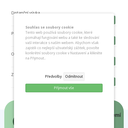
Distanční výuka
Stáhnout
Souhlas se soubory cookie
Tento web používá soubory cookie, které
Prohlášení o přístupnosti
pomáhají fungování webu a také ke sledování
Stáhnout
vaší interakce s naším webem. Abychom však
zajistili co nejlepší uživatelský zážitek, povolte
konkrétní soubory cookie v Nastavení a klikněte
Ochrana osobních údajů
na Přijmout..
Stáhnout
Zákon č. 106/1999 Sb.
Předvolby
Odmítnout
Stáhnout
Příjmout vše
Panovníci a prezidenti českých zemí
- interaktivní mapa