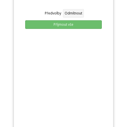
Předvolby
Odmítnout
Příjmout vše