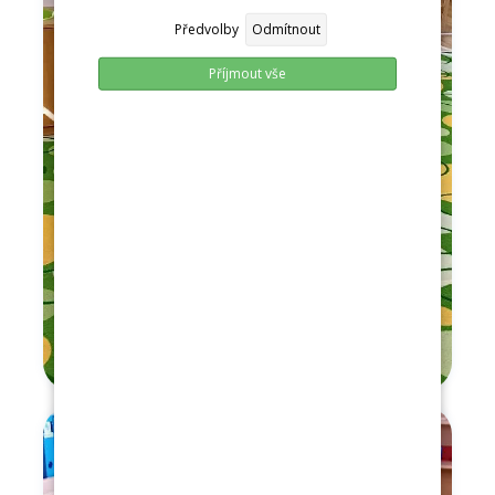
Předvolby
Odmítnout
Příjmout vše