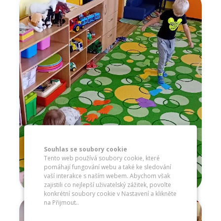
Souhlas se soubory cookie
Tento web používá soubory cookie, které
pomáhají fungování webu a také ke sledování
vaší interakce s naším webem. Abychom však
zajistili co nejlepší uživatelský zážitek, povolte
konkrétní soubory cookie v Nastavení a klikněte
na Přijmout..