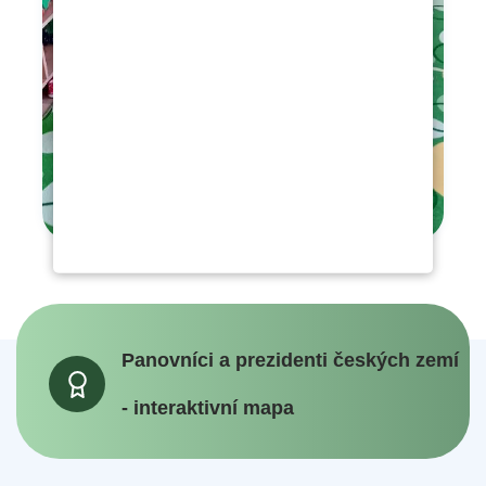
Panovníci a prezidenti českých zemí
- interaktivní mapa