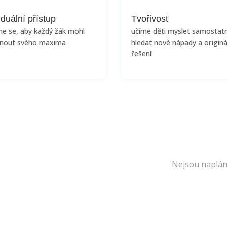
iduální přístup
Tvořivost
me se, aby každý žák mohl
učíme děti myslet samostat
nout svého maxima
hledat nové nápady a originá
řešení
Nejsou naplán