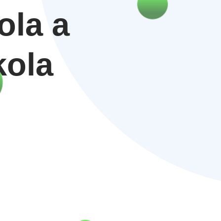
ola a
kola