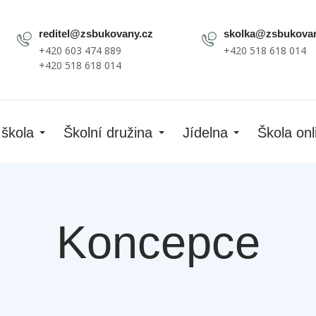
reditel@zsbukovany.cz
skolka@zsbukovan
+420 603 474 889
+420 518 618 014
+420 518 618 014
 škola
Školní družina
Jídelna
Škola onl
Koncepce