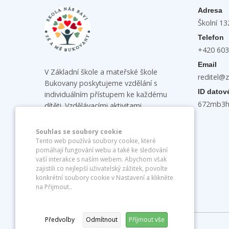
Adresa
Školní 1
Telefon
+420 603
Email
V Základní škole a mateřské škole
reditel@
Bukovany poskytujeme vzdělání s
ID datov
individuálním přístupem ke každému
672mb3
dítěti. Vzdělávacími aktivitami
podporujeme u dětí samostatnost,
vzájemnou spolupráci a komunikaci a
Souhlas se soubory cookie
rozvíjíme jejich tvořivost a logické
Tento web používá soubory cookie, které
pomáhají fungování webu a také ke sledování
myšlení.
vaší interakce s naším webem. Abychom však
zajistili co nejlepší uživatelský zážitek, povolte
konkrétní soubory cookie v Nastavení a klikněte
na Přijmout..
Předvolby
Odmítnout
Příjmout vše