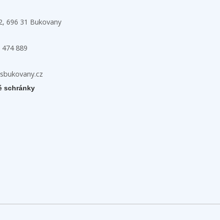
32, 696 31 Bukovany
 474 889
zsbukovany.cz
é schránky
h