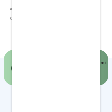
alergeny: 1a,3,7)
S: Ovocný talíř, černý čaj
Panovníci a prezidenti českých zemí
- interaktivní mapa