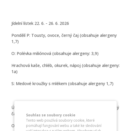
Jídelní lístek 22. 6. - 26. 6. 2026
Pondělí P: Tousty, ovoce, černý čaj (obsahuje alergeny
1,7)
O: Polévka miliónová (obsahuje alergeny: 3,9)
Hrachová kaše, chléb, okurek, nápoj (obsahuje alergeny:
1a)
S: Medové kroužky s mlékem (obsahuje alergeny 1,7)
Úterý P: Chléb, budapešťská pomazánka, zelenina, černý
čaj (obsahuje alergeny 1,7)
Souhlas se soubory cookie
Tento web používá soubory cookie, které
O: Polévka hrstková (obsahuje alergeny: 1a,9)
pomáhají fungování webu a také ke sledování
vaší interakce s naším webem. Abychom však