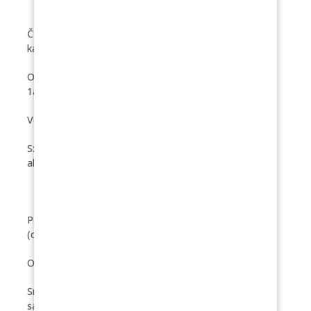
Čtvrtek P: Podmáslová kaiserka, máslo, plátkový sýr,
kakao (obsahuje alergeny 1,7)
O: Polévka kmínová s krutony (obsahuje alergeny:
1a,3,9)
Vepřové rizoto, kompot, nápoj (obsahuje alergeny: 7)
S: Moravský bochánek, máslo, ovoce, nápoj (obsahuje
alergeny 1,7)
Pátek P: Chléb, máslo, dušená šunka, ovoce, melta
(obsahuje alergeny 1,7)
O: Polévka italská rybí (obsahuje alergeny: 4,9)
Smažený květák, nové brambory s máslem, okurkový
salát, nápoj (obsahuje