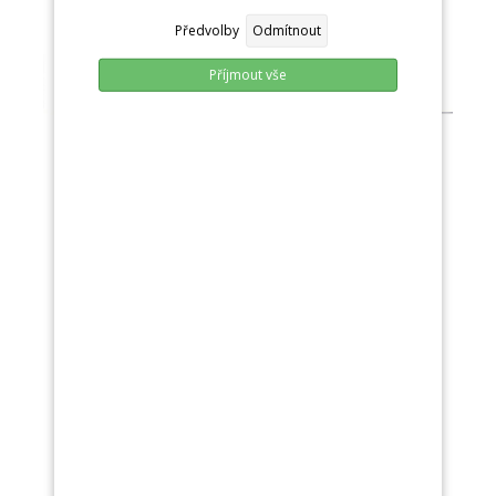
Předvolby
Odmítnout
Příjmout vše