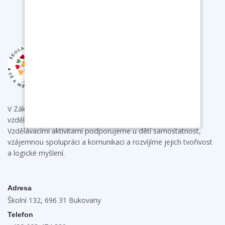
V Základní škole a mateřské škole Bukovany poskytujeme
vzdělání s individuálním přístupem ke každému dítěti.
Vzdělávacími aktivitami podporujeme u dětí samostatnost,
vzájemnou spolupráci a komunikaci a rozvíjíme jejich tvořivost
a logické myšlení.
Adresa
Školní 132, 696 31 Bukovany
Telefon