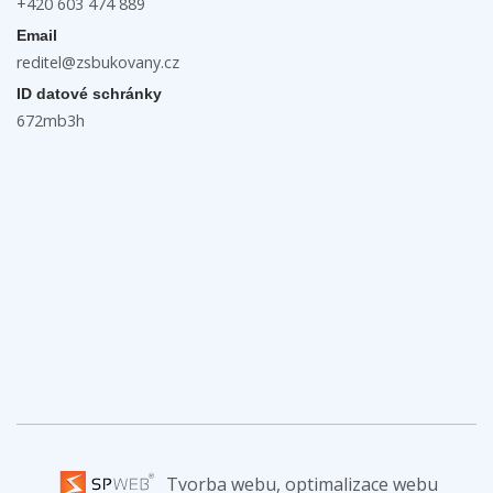
+420 603 474 889
Email
reditel@zsbukovany.cz
ID datové schránky
672mb3h
Tvorba webu, optimalizace webu