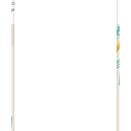
Oznámení o rekonstrukci a přerušení prázdninového
provozu MŠ