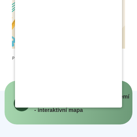
Přípravna třída
Panovníci a prezidenti českých zemí
- interaktivní mapa