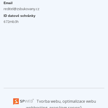
Email
reditel@zsbukovany.cz
ID datové schránky
672mb3h
Tvorba webu, optimalizace webu
webhosting, pronájem serverů