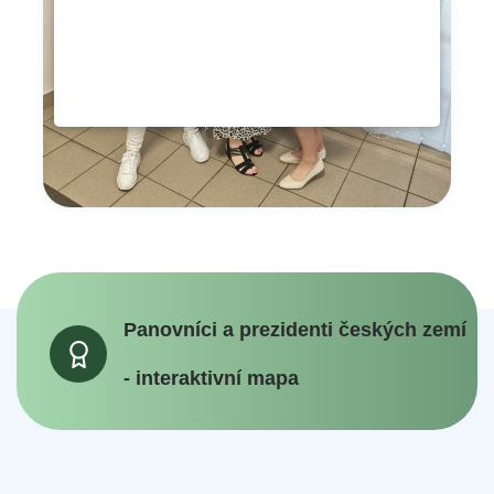
Panovníci a prezidenti českých zemí
- interaktivní mapa