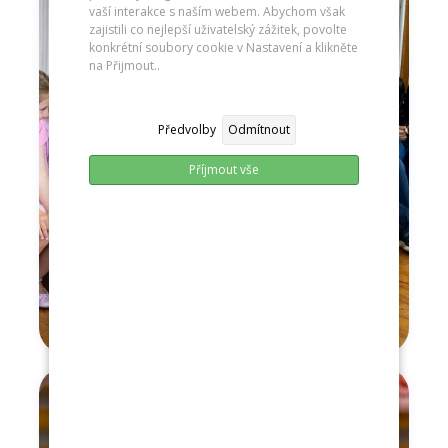
vaší interakce s naším webem. Abychom však
zajistili co nejlepší uživatelský zážitek, povolte
konkrétní soubory cookie v Nastavení a klikněte
na Přijmout..
Předvolby
Odmítnout
Příjmout vše