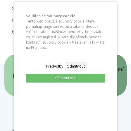
25.6.2026
Souhlas se soubory cookie
16:30 – 18:30
Tento web používá soubory cookie, které
pomáhají fungování webu a také ke sledování
vaší interakce s naším webem. Abychom však
Školní zahrada
zajistili co nejlepší uživatelský zážitek, povolte
konkrétní soubory cookie v Nastavení a klikněte
na Přijmout..
Předvolby
Odmítnout
Panovníci a prezidenti českých zemí
Příjmout vše
- interaktivní mapa