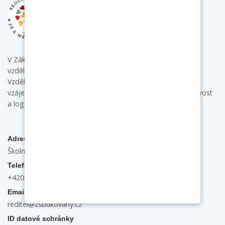
V Základní škole a mateřské škole Bukovany poskytujeme
vzdělání s individuálním přístupem ke každému dítěti.
Vzdělávacími aktivitami podporujeme u dětí samostatnost,
vzájemnou spolupráci a komunikaci a rozvíjíme jejich tvořivost
a logické myšlení.
Adresa
Školní 132, 696 31 Bukovany
Telefon
+420 603 474 889
Email
reditel@zsbukovany.cz
ID datové schránky