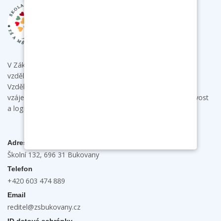
V Základní škole a mateřské škole Bukovany poskytujeme
vzdělání s individuálním přístupem ke každému dítěti.
Vzdělávacími aktivitami podporujeme u dětí samostatnost,
vzájemnou spolupráci a komunikaci a rozvíjíme jejich tvořivost
a logické myšlení.
Adresa
Školní 132, 696 31 Bukovany
Telefon
+420 603 474 889
Email
reditel@zsbukovany.cz
ID datové schránky