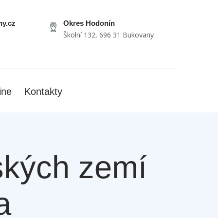
y.cz
Okres Hodonín
Školní 132, 696 31 Bukovany
ine
Kontakty
eských zemí
a