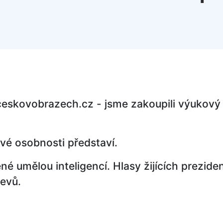
skovobrazech.cz - jsme zakoupili výukový ma
ivé osobnosti představí.
né umělou inteligencí. Hlasy žijících prezide
evů.