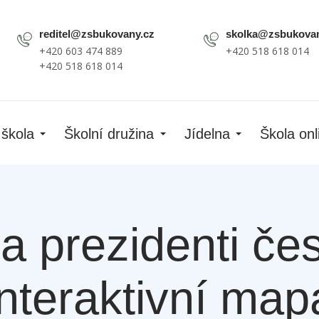
reditel@zsbukovany.cz
skolka@zsbukovan
+420 603 474 889
+420 518 618 014
+420 518 618 014
 škola
Školní družina
Jídelna
Škola onl
a prezidenti č
interaktivní map